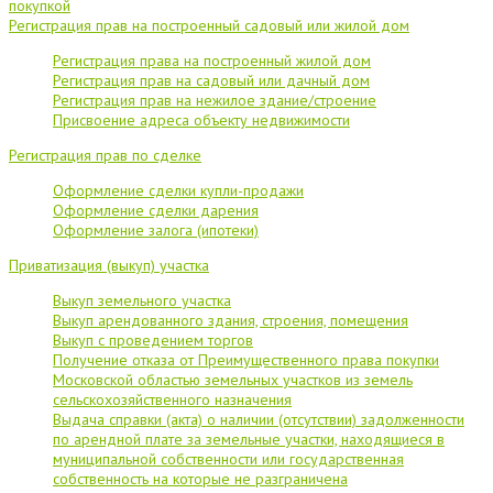
покупкой
Регистрация прав на построенный садовый или жилой дом
Регистрация права на построенный жилой дом
Регистрация прав на садовый или дачный дом
Регистрация прав на нежилое здание/строение
Присвоение адреса объекту недвижимости
Регистрация прав по сделке
Оформление сделки купли-продажи
Оформление сделки дарения
Оформление залога (ипотеки)
Приватизация (выкуп) участка
Выкуп земельного участка
Выкуп арендованного здания, строения, помещения
Выкуп с проведением торгов
Получение отказа от Преимущественного права покупки
Московской областью земельных участков из земель
сельскохозяйственного назначения
Выдача справки (акта) о наличии (отсутствии) задолженности
по арендной плате за земельные участки, находящиеся в
муниципальной собственности или государственная
собственность на которые не разграничена