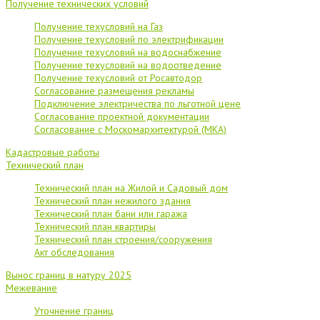
Получение технических условий
Получение техусловий на Газ
Получение техусловий по электрификации
Получение техусловий на водоснабжение
Получение техусловий на водоотведение
Получение техусловий от Росавтодор
Согласование размещения рекламы
Подключение электричества по льготной цене
Согласование проектной документации
Согласование с Москомархитектурой (МКА)
Кадастровые работы
Технический план
Технический план на Жилой и Садовый дом
Технический план нежилого здания
Технический план бани или гаража
Технический план квартиры
Технический план строения/сооружения
Акт обследования
Вынос границ в натуру 2025
Межевание
Уточнение границ