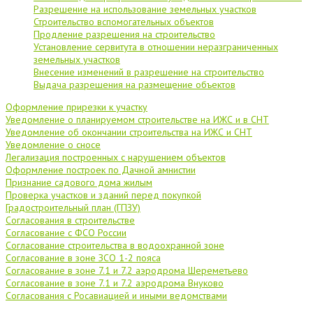
Разрешение на использование земельных участков
Строительство вспомогательных объектов
Продление разрешения на строительство
Установление сервитута в отношении неразграниченных
земельных участков
Внесение изменений в разрешение на строительство
Выдача разрешения на размещение объектов
Оформление прирезки к участку
Уведомление о планируемом строительстве на ИЖС и в СНТ
Уведомление об окончании строительства на ИЖС и СНТ
Уведомление о сносе
Легализация построенных с нарушением объектов
Оформление построек по Дачной амнистии
Признание садового дома жилым
Проверка участков и зданий перед покупкой
Градостроительный план (ГПЗУ)
Согласования в строительстве
Согласование с ФСО России
Согласование строительства в водоохранной зоне
Согласование в зоне ЗСО 1-2 пояса
Согласование в зоне 7.1 и 7.2 аэродрома Шереметьево
Согласование в зоне 7.1 и 7.2 аэродрома Внуково
Согласования с Росавиацией и иными ведомствами