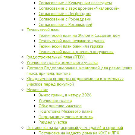
Согласование с Культурным наследием
Согласование с аэродромом «Чкаловский»
Согласование с Лесфондом
Согласование с Роснедрами
Согласование с Росавиацией
Технический план
Технический план на Жилой и Садовый дом
Технический план нежилого здания
Технический план бани или гаража
Технический план строения/сооружения
Градостроительный план (ГПЗУ)
Уточнение границ земельного участка
Договор Водопользования акваторией для размещения
пирса, причала, понтона.
Юридическая проверка недвижимости и земельных
участков перед покупкой
Межевание
Вынос границ в натуру 2026
Уточнение границ
Объединение участков
Подготовка Межевого плана
Перераспределение земель
Раздел участка
Постановка на кадастровый учет зданий и строений
Постановка на кадастр дома на ИЖС и ЛПХ