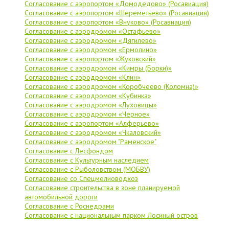
Согласование с аэропортом «Домодедово» (Росавиация)
Согласование с аэропортом «Шереметьево» (Росавиация)
Согласование с аэропортом «Внуково» (Росавиация)
Согласование с аэродромом «Остафьево»
Согласование с аэродромом «Дягилево»
Согласование с аэродромом «Ермолино»
Согласование с аэропортом «Жуковский»
Согласование с аэродромом «Кимры (Борки)»
Согласование с аэродромом «Клин»
Согласование с аэродромом «Коробчеево (Коломна)»
Согласование с аэродромом «Кубинка»
Согласование с аэродромом «Луховицы»
Согласование с аэродромом «Черное»
Согласование с аэропортом «Алферьево»
Согласование с аэродромом «Чкаловский»
Согласование с аэродромом "Раменское"
Согласование с Лесфондом
Согласование с Культурным наследием
Согласование с Рыболовством (МОБВУ)
Согласование со Спецмелиоводхоз
Согласование строительства в зоне планируемой
автомобильной дороги
Согласование с Роснедрами
Согласование с национальным парком Лосиный остров