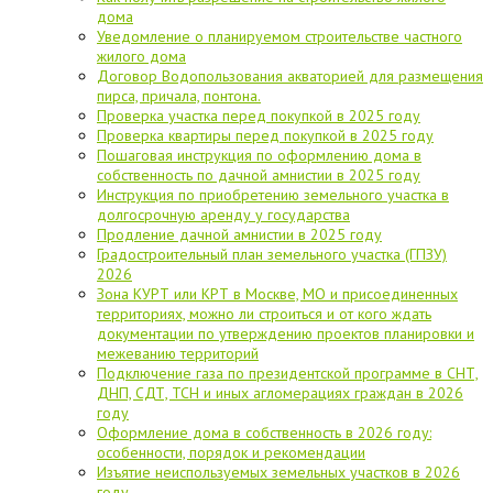
дома
Уведомление о планируемом строительстве частного
жилого дома
Договор Водопользования акваторией для размещения
пирса, причала, понтона.
Проверка участка перед покупкой в 2025 году
Проверка квартиры перед покупкой в 2025 году
Пошаговая инструкция по оформлению дома в
собственность по дачной амнистии в 2025 году
Инструкция по приобретению земельного участка в
долгосрочную аренду у государства
Продление дачной амнистии в 2025 году
Градостроительный план земельного участка (ГПЗУ)
2026
Зона КУРТ или КРТ в Москве, МО и присоединенных
территориях, можно ли строиться и от кого ждать
документации по утверждению проектов планировки и
межеванию территорий
Подключение газа по президентской программе в СНТ,
ДНП, СДТ, ТСН и иных агломерациях граждан в 2026
году
Оформление дома в собственность в 2026 году:
особенности, порядок и рекомендации
Изъятие неиспользуемых земельных участков в 2026
году