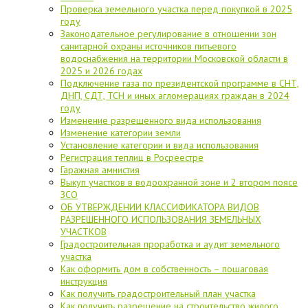
Проверка земельного участка перед покупкой в 2025
году
Законодательное регулирование в отношении зон
санитарной охраны источников питьевого
водоснабжения на территории Московской области в
2025 и 2026 годах
Подключение газа по президентской программе в СНТ,
ДНП, СДТ, ТСН и иных агломерациях граждан в 2024
году
Изменение разрешенного вида использования
Изменение категории земли
Установление категории и вида использования
Регистрация теплиц в Росреестре
Гаражная амнистия
Выкуп участков в водоохранной зоне и 2 втором поясе
ЗСО
ОБ УТВЕРЖДЕНИИ КЛАССИФИКАТОРА ВИДОВ
РАЗРЕШЕННОГО ИСПОЛЬЗОВАНИЯ ЗЕМЕЛЬНЫХ
УЧАСТКОВ
Градостроительная проработка и аудит земельного
участка
Как оформить дом в собственность – пошаговая
инструкция
Как получить градостроительный план участка
Как получить разрешение на строительство жилого