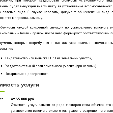
ьзования, при котором кадастровая стоимость установленного ви
енник будет вынужден внести плату за установление вспомогательного
тановление вида. В случае неоплаты, документ об изменении вида о
щается к первоначальному.
обенности каждой конкретной ситуации по установлению вспомогате
 компании «Земля и право», после чего формируют соответствующий п
кументы, которые потребуются от вас для установления вспомогател
зования:
Свидетельство или выписка ЕГРН на земельный участок,
Градостроительный план земельного участка (при наличии)
Нотариальная доверенность
имость услуги
от 35 000 руб.
Стоимость услуги зависит от ряда факторов (типа объекта, его
установления вспомогательного или условно разрешенного исп