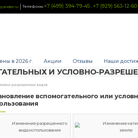
+7 (499) 394-79-45
+7 (929) 563-12-60
Телефоны:
;
yandex.ru
ены в 2026 г.
Акции
Отзывы
Наши дости
ГАТЕЛЬНЫХ И УСЛОВНО-РАЗРЕШ
словно-разрешенных видов
ановление вспомогательного или услов
ользования
Изменение разрешенного
Изменение кате
вида использования
земли