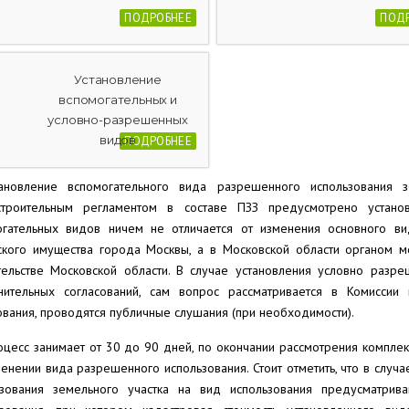
ПОДРОБНЕЕ
ПОД
Установление
вспомогательных и
условно-разрешенных
видов
ПОДРОБНЕЕ
тановление вспомогательного вида разрешенного использования 
строительным регламентом в составе ПЗЗ предусмотрено устано
огательных видов ничем не отличается от изменения основного ви
ского имущества города Москвы, а в Московской области органом м
тельстве Московской области. В случае установления условно разр
нительных согласований, сам вопрос рассматривается в Комиссии
вания, проводятся публичные слушания (при необходимости).
цесс занимает от 30 до 90 дней, по окончании рассмотрения компле
енении вида разрешенного использования. Стоит отметить, что в случ
ьзования земельного участка на вид использования предусматрив