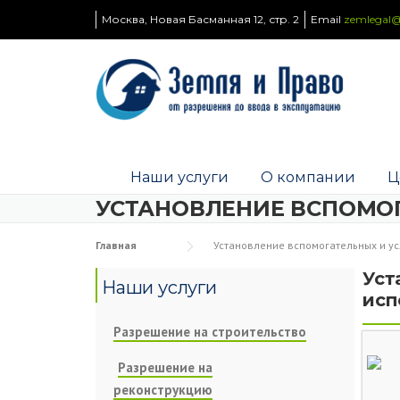
Skip to content
Москва, Новая Басманная 12, стр. 2
Email
zemlegal@
Наши услуги
О компании
Ц
УСТАНОВЛЕНИЕ ВСПОМО
Главная
Установление вспомогательных и у
Уст
Наши услуги
исп
Разрешение на строительство
Разрешение на
реконструкцию