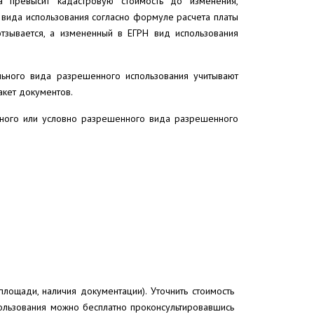
да превысит кадастровую стоимость до изменения,
 вида использования согласно формуле расчета платы
тзывается, а измененный в ЕГРН вид использования
льного вида разрешенного использования учитывают
акет документов.
ьного или условно разрешенного вида разрешенного
 площади, наличия документации). Уточнить стоимость
ользования можно бесплатно проконсультировавшись