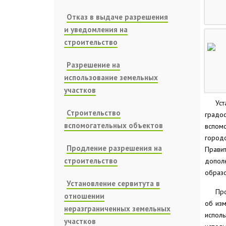
Отказ в выдаче разрешения
и уведомления на
строительство
Разрешение на
использование земельных
участков
Ус
Строительство
градо
вспомогательных объектов
вспом
город
Продление разрешения на
Прави
строительство
допол
образо
Установление сервитута в
Про
отношении
об изм
неразграниченных земельных
испол
участков