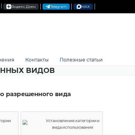
Яндекс.Дзен
Telegram
MAX
жения
Контакты
Полезные статьи
ЕННЫХ ВИДОВ
но разрешенного вида
гории
Установление категории и
вида использования