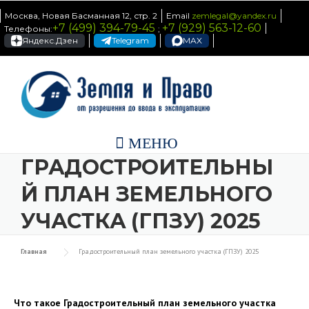
Skip to content
Москва, Новая Басманная 12, стр. 2
Email
zemlegal@yandex.ru
+7 (499) 394-79-45
+7 (929) 563-12-60
Телефоны:
;
Яндекс.Дзен
Telegram
MAX
МЕНЮ
ГРАДОСТРОИТЕЛЬНЫ
Й ПЛАН ЗЕМЕЛЬНОГО
УЧАСТКА (ГПЗУ) 2025
Главная
Градостроительный план земельного участка (ГПЗУ) 2025
Что такое Градостроительный план земельного участка