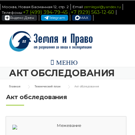
Skip to content
Москва, Новая Басманная 12, стр. 2
Email
zemlegal@yandex.ru
+7 (499) 394-79-45
+7 (929) 563-12-60
Телефоны:
;
Яндекс.Дзен
Telegram
MAX
МЕНЮ
АКТ ОБСЛЕДОВАНИЯ
Главная
Технический план
Акт обследования
Акт обследования
Межевание