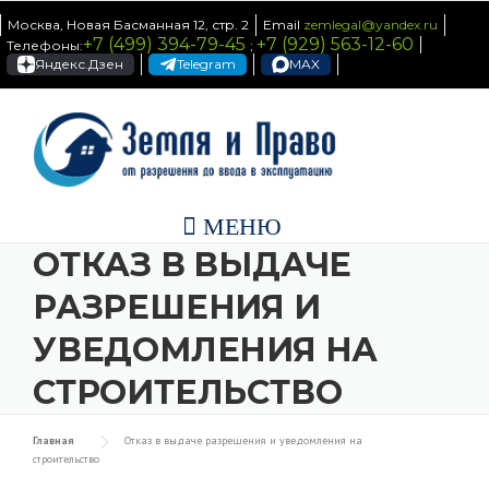
Skip to content
Москва, Новая Басманная 12, стр. 2
Email
zemlegal@yandex.ru
+7 (499) 394-79-45
+7 (929) 563-12-60
Телефоны:
;
Яндекс.Дзен
Telegram
MAX
МЕНЮ
ОТКАЗ В ВЫДАЧЕ
РАЗРЕШЕНИЯ И
УВЕДОМЛЕНИЯ НА
СТРОИТЕЛЬСТВО
Главная
Отказ в выдаче разрешения и уведомления на
строительство