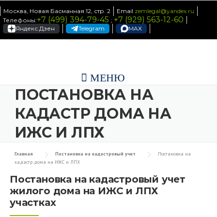
Skip to content
Москва, Новая Басманная 12, стр. 2
Email
zemlegal@yandex.ru
+7 (499) 394-79-45
+7 (929) 563-12-60
Телефоны:
;
Яндекс.Дзен
Telegram
MAX
МЕНЮ
ПОСТАНОВКА НА
КАДАСТР ДОМА НА
ИЖС И ЛПХ
Главная
Постановка на кадастровый учет
Постановка на
кадастр дома на ИЖС и ЛПХ
Постановка на кадастровый учет
жилого дома на ИЖС и ЛПХ
участках