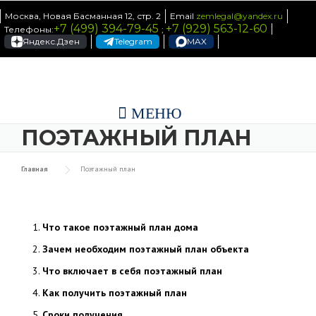
Skip to content
Москва, Новая Басманная 12, стр. 2
Email
zemlegal@yandex.ru
+7 (499) 394-79-45
+7 (929) 563-12-60
Телефоны:
;
Яндекс.Дзен
Telegram
MAX
МЕНЮ
ПОЭТАЖНЫЙ ПЛАН
Главная
Поэтажный план
Что такое поэтажный план дома
Зачем необходим поэтажный план объекта
Что включает в себя поэтажный план
Как получить поэтажный план
Сроки получения