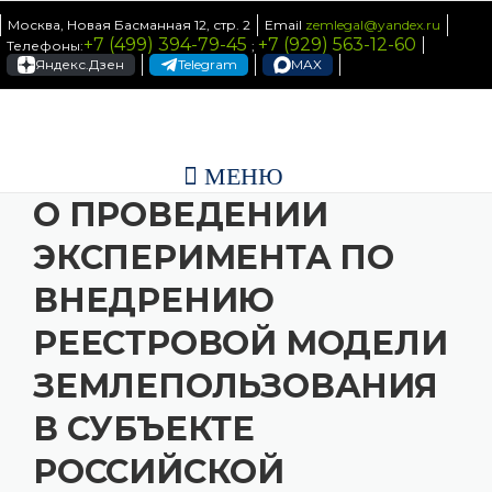
Skip to content
Москва, Новая Басманная 12, стр. 2
Email
zemlegal@yandex.ru
+7 (499) 394-79-45
+7 (929) 563-12-60
Телефоны:
;
Яндекс.Дзен
Telegram
MAX
МЕНЮ
О ПРОВЕДЕНИИ
ЭКСПЕРИМЕНТА ПО
ВНЕДРЕНИЮ
РЕЕСТРОВОЙ МОДЕЛИ
ЗЕМЛЕПОЛЬЗОВАНИЯ
В СУБЪЕКТЕ
РОССИЙСКОЙ