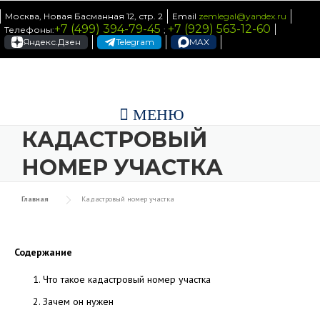
Skip to content
Москва, Новая Басманная 12, стр. 2
Email
zemlegal@yandex.ru
+7 (499) 394-79-45
+7 (929) 563-12-60
Телефоны:
;
Яндекс.Дзен
Telegram
MAX
МЕНЮ
КАДАСТРОВЫЙ
НОМЕР УЧАСТКА
Главная
Кадастровый номер участка
Содержание
Что такое кадастровый номер участка
Зачем он нужен