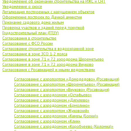
Уведомление об окончании строительства на ИЖС и СНТ
Уведомление о сносе
Легализация построенных с нарушением объектов
Оформление построек по Дачной амнистии
Признание садового дома жилым
Проверка участков и зданий перед покупкой
Градостроительный план (ГПЗУ)
Согласования в строительстве
Согласование с ФСО России
Согласование строительства в водоохранной зоне
Согласование в зоне ЗСО 1-2 пояса
Согласование в зоне 7.1 и 7.2 аэродрома Шереметьево
Согласование в зоне 7.1 и 7.2 аэродрома Внуково
Согласования с Росавиацией и иными ведомствами
Согласование с аэропортом «Домодедово» (Росавиация)
Согласование с аэропортом «Шереметьево» (Росавиация)
Согласование с аэропортом «Внуково» (Росавиация)
Согласование с аэродромом «Остафьево»
Согласование с аэродромом «Дягилево»
Согласование с аэродромом «Ермолино»
Согласование с аэропортом «Жуковский»
Согласование с аэродромом «Кимры (Борки)»
Согласование с аэродромом «Клин»
Согласование с аэродромом «Коробчеево (Коломна)»