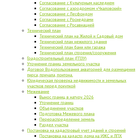
Согласование с Культурным наследием
Согласование с аэродромом «Чкаловский»
Согласование с Лесфондом
Согласование с Роснедрами
Согласование с Росавиацией
Технический план
Технический план на Жилой и Садовый дом
Технический план нежилого здания
Технический план бани или гаража
Технический план строения/сооружения
Градостроительный план (ГПЗУ)
Уточнение границ земельного участка
Договор Водопользования акваторией для размещения
пирса, причала, понтона.
Юридическая проверка недвижимости и земельных
участков перед покупкой
Межевание
Вынос границ в натуру 2026
Уточнение границ
Объединение участков
Подготовка Межевого плана
Перераспределение земель
Раздел участка
Постановка на кадастровый учет зданий и строений
Постановка на кадастр дома на ИЖС и ЛПХ