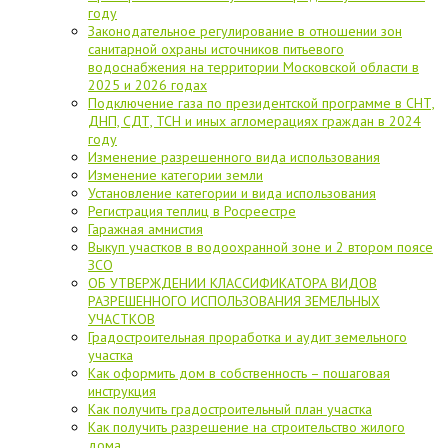
году
Законодательное регулирование в отношении зон
санитарной охраны источников питьевого
водоснабжения на территории Московской области в
2025 и 2026 годах
Подключение газа по президентской программе в СНТ,
ДНП, СДТ, ТСН и иных агломерациях граждан в 2024
году
Изменение разрешенного вида использования
Изменение категории земли
Установление категории и вида использования
Регистрация теплиц в Росреестре
Гаражная амнистия
Выкуп участков в водоохранной зоне и 2 втором поясе
ЗСО
ОБ УТВЕРЖДЕНИИ КЛАССИФИКАТОРА ВИДОВ
РАЗРЕШЕННОГО ИСПОЛЬЗОВАНИЯ ЗЕМЕЛЬНЫХ
УЧАСТКОВ
Градостроительная проработка и аудит земельного
участка
Как оформить дом в собственность – пошаговая
инструкция
Как получить градостроительный план участка
Как получить разрешение на строительство жилого
дома