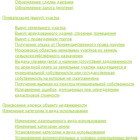
Оформление сделки дарения
Оформление залога (ипотеки)
Приватизация (выкуп) участка
Выкуп земельного участка
Выкуп арендованного здания, строения, помещения
Выкуп с проведением торгов
Получение отказа от Преимущественного права покупки
Московской областью земельных участков из земель
сельскохозяйственного назначения
Выдача справки (акта) о наличии (отсутствии) задолженности
по арендной плате за земельные участки, находящиеся в
муниципальной собственности или государственная
собственность на которые не разграничена
Получение выписки из реестра муниципальной собственности
Исправление ошибок, допущенных при определении
кадастровой стоимости
Присвоение адреса объекту недвижимости
Изменение категории и вида использования
Изменение разрешенного вида использования
Изменение категории земли
Установление категории и вида использования
Установление вспомогательных и условно-разрешенных видов