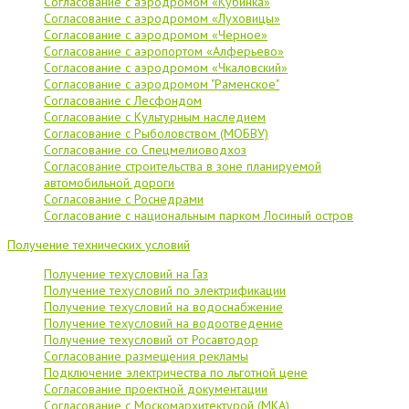
Согласование с аэродромом «Кубинка»
Согласование с аэродромом «Луховицы»
Согласование с аэродромом «Черное»
Согласование с аэропортом «Алферьево»
Согласование с аэродромом «Чкаловский»
Согласование с аэродромом "Раменское"
Согласование с Лесфондом
Согласование с Культурным наследием
Согласование с Рыболовством (МОБВУ)
Согласование со Спецмелиоводхоз
Согласование строительства в зоне планируемой
автомобильной дороги
Согласование с Роснедрами
Согласование с национальным парком Лосиный остров
Получение технических условий
Получение техусловий на Газ
Получение техусловий по электрификации
Получение техусловий на водоснабжение
Получение техусловий на водоотведение
Получение техусловий от Росавтодор
Согласование размещения рекламы
Подключение электричества по льготной цене
Согласование проектной документации
Согласование с Москомархитектурой (МКА)