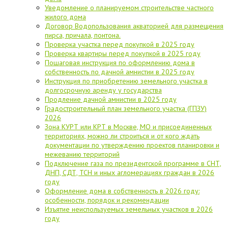
Уведомление о планируемом строительстве частного
жилого дома
Договор Водопользования акваторией для размещения
пирса, причала, понтона.
Проверка участка перед покупкой в 2025 году
Проверка квартиры перед покупкой в 2025 году
Пошаговая инструкция по оформлению дома в
собственность по дачной амнистии в 2025 году
Инструкция по приобретению земельного участка в
долгосрочную аренду у государства
Продление дачной амнистии в 2025 году
Градостроительный план земельного участка (ГПЗУ)
2026
Зона КУРТ или КРТ в Москве, МО и присоединенных
территориях, можно ли строиться и от кого ждать
документации по утверждению проектов планировки и
межеванию территорий
Подключение газа по президентской программе в СНТ,
ДНП, СДТ, ТСН и иных агломерациях граждан в 2026
году
Оформление дома в собственность в 2026 году:
особенности, порядок и рекомендации
Изъятие неиспользуемых земельных участков в 2026
году