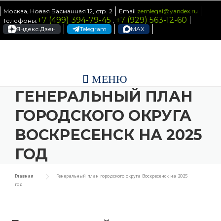
Skip to content
Москва, Новая Басманная 12, стр. 2
Email
zemlegal@yandex.ru
+7 (499) 394-79-45
+7 (929) 563-12-60
Телефоны:
;
Яндекс.Дзен
Telegram
MAX
МЕНЮ
ГЕНЕРАЛЬНЫЙ ПЛАН
ГОРОДСКОГО ОКРУГА
ВОСКРЕСЕНСК НА 2025
ГОД
Главная
Генеральный план городского округа Воскресенск на 2025
год