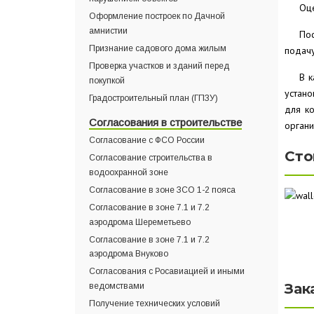
Оце
Оформление построек по Дачной
амнистии
По
Признание садового дома жилым
подачу
Проверка участков и зданий перед
В 
покупкой
устано
Градостроительный план (ГПЗУ)
для к
Согласования в строительстве
органи
Согласование с ФСО России
Сто
Согласование строительства в
водоохранной зоне
Согласование в зоне ЗСО 1-2 пояса
Согласование в зоне 7.1 и 7.2
аэродрома Шереметьево
Согласование в зоне 7.1 и 7.2
аэродрома Внуково
Согласования с Росавиацией и иными
Зак
ведомствами
Получение технических условий