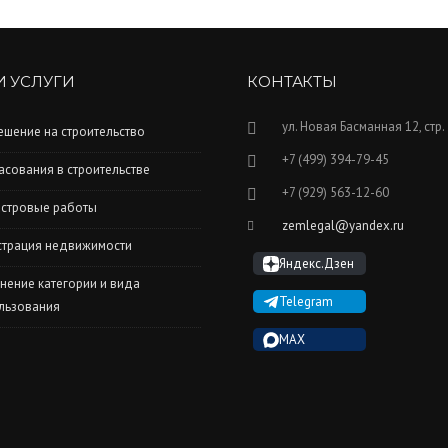
 УСЛУГИ
КОНТАКТЫ
ул. Новая Басманная 12, стр.
ешение на строительство
+7 (499) 394-79-45
асования в строительстве
+7 (929) 563-12-60
стровые работы
zemlegal@yandex.ru
страция недвижимости
Яндекс.Дзен
нение категории и вида
Telegram
льзования
MAX