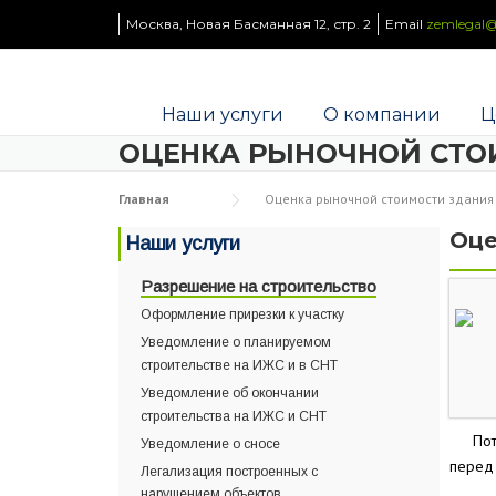
Skip to content
Москва, Новая Басманная 12, стр. 2
Email
zemlegal@
Наши услуги
О компании
Ц
ОЦЕНКА РЫНОЧНОЙ СТО
Главная
Оценка рыночной стоимости здания
Оце
Наши услуги
Разрешение на строительство
Оформление прирезки к участку
Уведомление о планируемом
строительстве на ИЖС и в СНТ
Уведомление об окончании
строительства на ИЖС и СНТ
Пот
Уведомление о сносе
перед 
Легализация построенных с
нарушением объектов