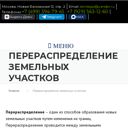
Skip to content
Москва, Новая Басманная 12, стр. 2
Email
zemlegal@yandex.ru
+7 (499) 394-79-45
+7 (929) 563-12-60
Телефоны:
;
Яндекс.Дзен
Telegram
MAX
МЕНЮ
ПЕРЕРАСПРЕДЕЛЕНИЕ
ЗЕМЕЛЬНЫХ
УЧАСТКОВ
Главная
Перераспределение земельных участков
Перераспределение
– один из способов образования новых
земельных участков путем изменения их границ.
Перераспределение проводится между земельными