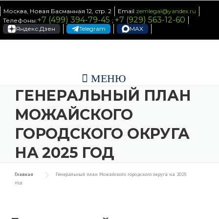
Skip to content
Москва, Новая Басманная 12, стр. 2
Email
zemlegal@yandex.ru
+7 (499) 394-79-45
+7 (929) 563-12-60
Телефоны:
;
Яндекс.Дзен
Telegram
MAX
МЕНЮ
ГЕНЕРАЛЬНЫЙ ПЛАН
МОЖАЙСКОГО
ГОРОДСКОГО ОКРУГА
НА 2025 ГОД
Главная
Генеральный план Можайского городского округа на 2025
год